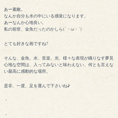
あー素敵。
なんか自分も水の中にいる感覚になります。
あーなんか心地良い。
私の前世、金魚だったのかしら(´・ω・`)
とても好きな画ですね?
そんな、金魚、水、音楽、光、様々な表現が織りなす夢見
心地な空間は、入ってみないと味わえない、何とも言えな
い最高に感動的な場所。
是非、一度、足を運んで下さいね♪
・
・