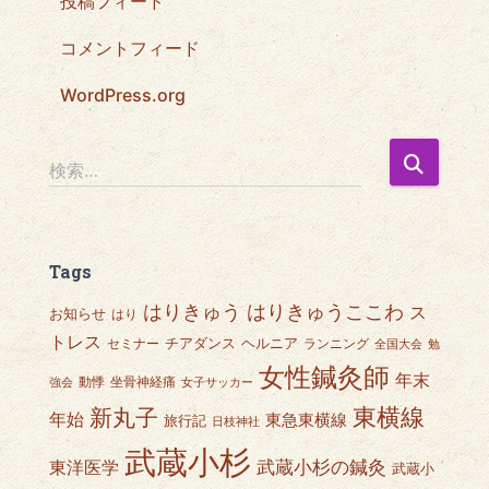
投稿フィード
コメントフィード
WordPress.org
検
検索…
索
:
Tags
はりきゅうここわ
はりきゅう
ス
お知らせ
はり
トレス
チアダンス
ヘルニア
セミナー
ランニング
全国大会
勉
女性鍼灸師
年末
動悸
坐骨神経痛
強会
女子サッカー
東横線
新丸子
年始
東急東横線
旅行記
日枝神社
武蔵小杉
武蔵小杉の鍼灸
東洋医学
武蔵小