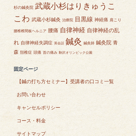
武蔵小杉はりきゅうこ
杉の鍼灸院
こわ
目黒線
武蔵小杉鍼灸
神経痛
肩こり
治療院
自律神経
自律神経の乱
腰痛
腰椎椎間板ヘルニア
鍼灸
れ
鍼灸院
青
自律神経失調症
鍼灸師
英会話
森
頭痛
頚椎症
首の痛み
駒沢オリンピック公園
固定ページ
【鍼の打ち方セミナー】受講者の口コミ一覧
お問い合わせ
キャンセルポリシー
コース・料金
サイトマップ