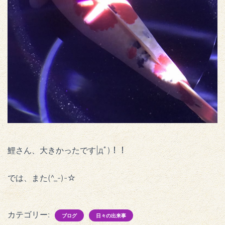
鯉さん、大きかったです|дﾟ)！！
では、また(^_-)-☆
カテゴリー:
ブログ
日々の出来事