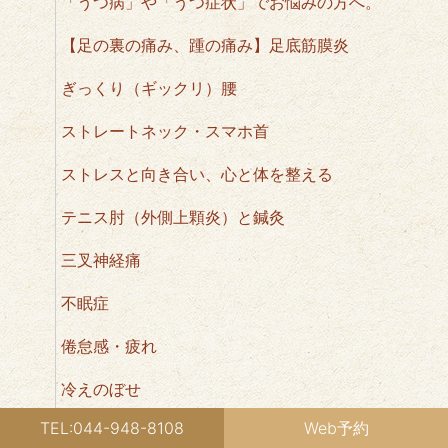
「うつ病」や「うつ症状」でお悩みの方へ。
【足の裏の痛み、踵の痛み】足底筋膜炎
ぎっくり（ギックリ）腰
ストレートネック・スマホ首
ストレスと向き合い、心と体を整える
テニス肘（外側上顆炎）と鍼灸
三叉神経痛
不眠症
倦怠感・疲れ
冷えのぼせ
TEL:044-948-8108
Web予約
動悸/息切れ