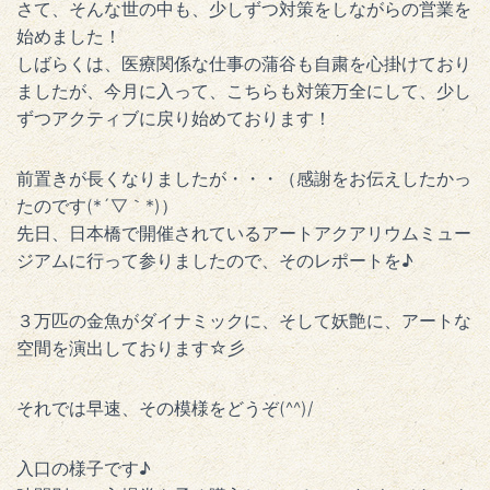
さて、そんな世の中も、少しずつ対策をしながらの営業を
始めました！
しばらくは、医療関係な仕事の蒲谷も自粛を心掛けており
ましたが、今月に入って、こちらも対策万全にして、少し
ずつアクティブに戻り始めております！
前置きが長くなりましたが・・・（感謝をお伝えしたかっ
たのです(*´▽｀*)）
先日、日本橋で開催されているアートアクアリウムミュー
ジアムに行って参りましたので、そのレポートを♪
３万匹の金魚がダイナミックに、そして妖艶に、アートな
空間を演出しております☆彡
それでは早速、その模様をどうぞ(^^)/
入口の様子です♪