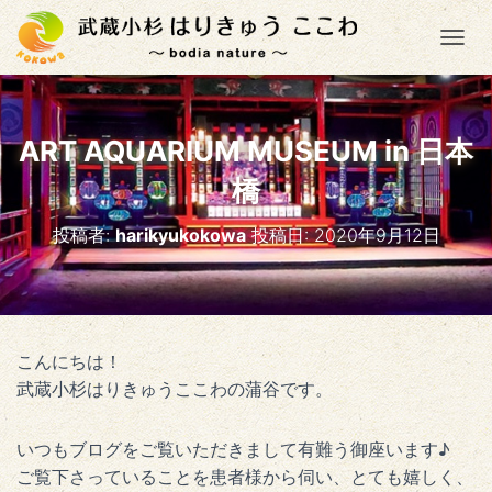
ナ
ART AQUARIUM MUSEUM in 日本
橋
投稿者:
harikyukokowa
投稿日:
2020年9月12日
こんにちは！
武蔵小杉はりきゅうここわの蒲谷です。
いつもブログをご覧いただきまして有難う御座います♪
ご覧下さっていることを患者様から伺い、とても嬉しく、