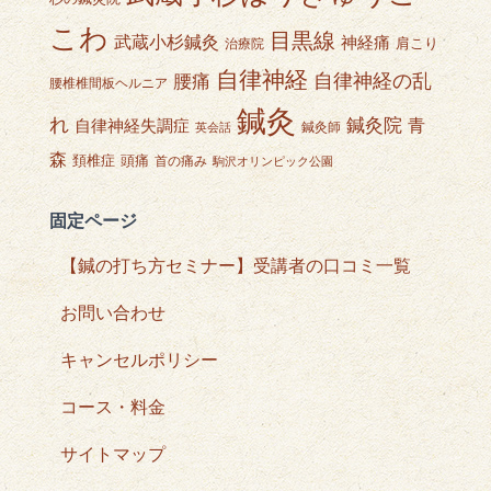
こわ
目黒線
武蔵小杉鍼灸
神経痛
肩こり
治療院
自律神経
自律神経の乱
腰痛
腰椎椎間板ヘルニア
鍼灸
れ
鍼灸院
青
自律神経失調症
鍼灸師
英会話
森
頭痛
頚椎症
首の痛み
駒沢オリンピック公園
固定ページ
【鍼の打ち方セミナー】受講者の口コミ一覧
お問い合わせ
キャンセルポリシー
コース・料金
サイトマップ