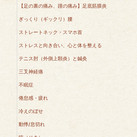
【足の裏の痛み、踵の痛み】足底筋膜炎
ぎっくり（ギックリ）腰
ストレートネック・スマホ首
ストレスと向き合い、心と体を整える
テニス肘（外側上顆炎）と鍼灸
三叉神経痛
不眠症
倦怠感・疲れ
冷えのぼせ
動悸/息切れ