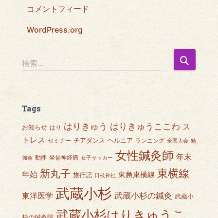
コメントフィード
WordPress.org
検
検索…
索
:
Tags
はりきゅうここわ
はりきゅう
ス
お知らせ
はり
トレス
チアダンス
ヘルニア
セミナー
ランニング
全国大会
勉
女性鍼灸師
年末
動悸
坐骨神経痛
強会
女子サッカー
東横線
新丸子
年始
東急東横線
旅行記
日枝神社
武蔵小杉
武蔵小杉の鍼灸
東洋医学
武蔵小
武蔵小杉はりきゅうこ
杉の鍼灸院