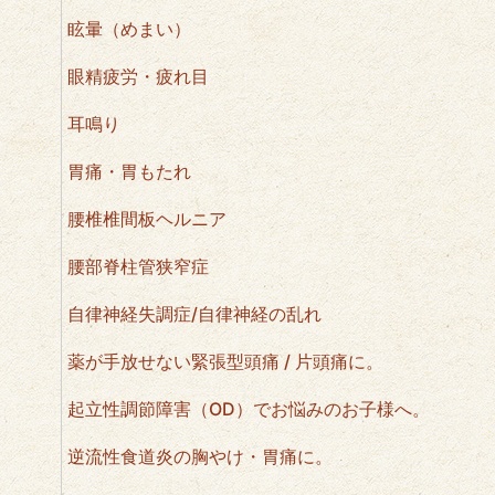
眩暈（めまい）
眼精疲労・疲れ目
耳鳴り
胃痛・胃もたれ
腰椎椎間板ヘルニア
腰部脊柱管狭窄症
自律神経失調症/自律神経の乱れ
薬が手放せない緊張型頭痛 / 片頭痛に。
起立性調節障害（OD）でお悩みのお子様へ。
逆流性食道炎の胸やけ・胃痛に。