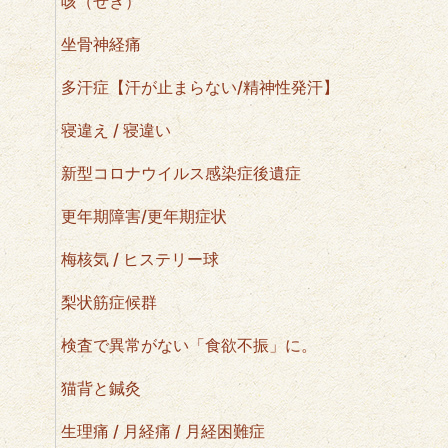
咳（せき）
坐骨神経痛
多汗症【汗が止まらない/精神性発汗】
寝違え / 寝違い
新型コロナウイルス感染症後遺症
更年期障害/更年期症状
梅核気 / ヒステリー球
梨状筋症候群
検査で異常がない「食欲不振」に。
猫背と鍼灸
生理痛 / 月経痛 / 月経困難症