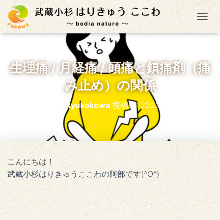
ナ
生理痛 / 月経痛 / 頭痛と鎮痛剤（痛
み止め）の関係
投稿者:
harikyukokowa
投稿日:
2023年8月13日
こんにちは！
武蔵小杉はりきゅうここわの阿部です(^O^)