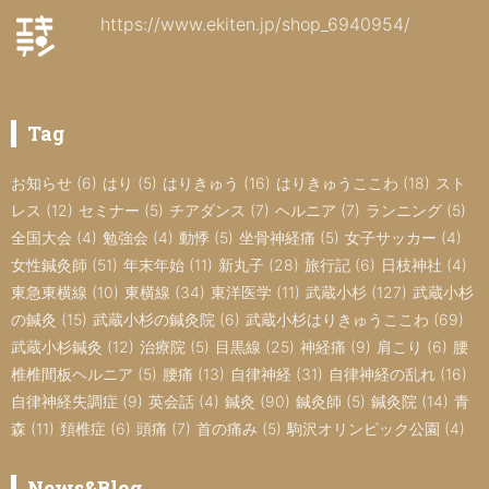
https://www.ekiten.jp/shop_6940954/
Tag
お知らせ
(6)
はり
(5)
はりきゅう
(16)
はりきゅうここわ
(18)
スト
レス
(12)
セミナー
(5)
チアダンス
(7)
ヘルニア
(7)
ランニング
(5)
全国大会
(4)
勉強会
(4)
動悸
(5)
坐骨神経痛
(5)
女子サッカー
(4)
女性鍼灸師
(51)
年末年始
(11)
新丸子
(28)
旅行記
(6)
日枝神社
(4)
東急東横線
(10)
東横線
(34)
東洋医学
(11)
武蔵小杉
(127)
武蔵小杉
の鍼灸
(15)
武蔵小杉の鍼灸院
(6)
武蔵小杉はりきゅうここわ
(69)
武蔵小杉鍼灸
(12)
治療院
(5)
目黒線
(25)
神経痛
(9)
肩こり
(6)
腰
椎椎間板ヘルニア
(5)
腰痛
(13)
自律神経
(31)
自律神経の乱れ
(16)
自律神経失調症
(9)
英会話
(4)
鍼灸
(90)
鍼灸師
(5)
鍼灸院
(14)
青
森
(11)
頚椎症
(6)
頭痛
(7)
首の痛み
(5)
駒沢オリンピック公園
(4)
News&Blog