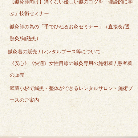
【鍼灸師向け】痛くない優しい鍼のコツを「理論的に学
ぶ」技術セミナー
鍼灸師の為の「手でひねるお灸セミナー」（直接灸/透
熱灸/知熱灸）
鍼灸着の販売 / レンタルブース等について
《安心》《快適》女性目線の鍼灸専用の施術着 / 患者着
の販売
武蔵小杉で鍼灸・整体ができるレンタルサロン・施術ブ
ースのご案内