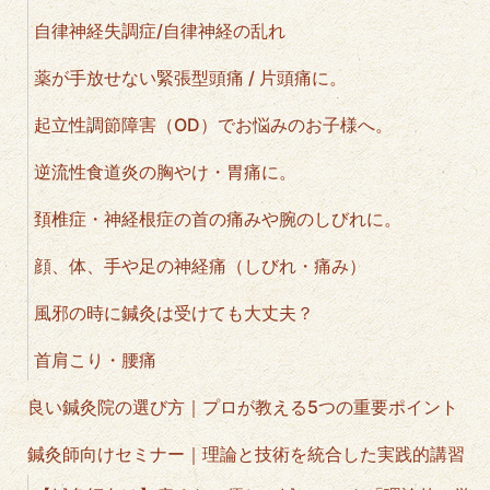
自律神経失調症/自律神経の乱れ
薬が手放せない緊張型頭痛 / 片頭痛に。
起立性調節障害（OD）でお悩みのお子様へ。
逆流性食道炎の胸やけ・胃痛に。
頚椎症・神経根症の首の痛みや腕のしびれに。
顔、体、手や足の神経痛（しびれ・痛み）
風邪の時に鍼灸は受けても大丈夫？
首肩こり・腰痛
良い鍼灸院の選び方｜プロが教える5つの重要ポイント
鍼灸師向けセミナー｜理論と技術を統合した実践的講習