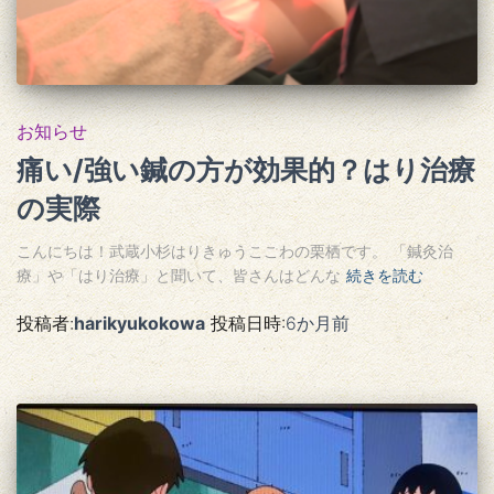
お知らせ
痛い/強い鍼の方が効果的？はり治療
の実際
こんにちは！武蔵小杉はりきゅうここわの栗栖です。 「鍼灸治
療」や「はり治療」と聞いて、皆さんはどんな
続きを読む
投稿者:
harikyukokowa
投稿日時:
6か月
前