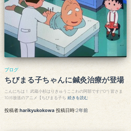
ブログ
ちびまる子ちゃんに鍼灸治療が登場
こんにちは！ 武蔵小杉はりきゅうここわの阿部です(^O^) 皆さま
10/6放送のアニメ【ちびまる子ち
続きを読む
投稿者:
harikyukokowa
投稿日時:
2年
前