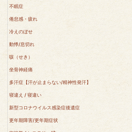
不眠症
倦怠感・疲れ
冷えのぼせ
動悸/息切れ
咳（せき）
坐骨神経痛
多汗症【汗が止まらない/精神性発汗】
寝違え / 寝違い
新型コロナウイルス感染症後遺症
更年期障害/更年期症状