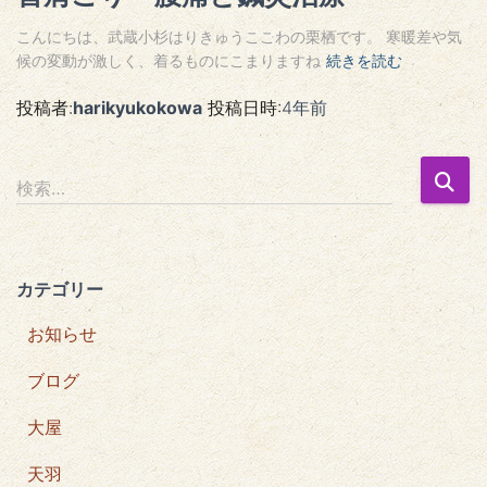
こんにちは、武蔵小杉はりきゅうここわの栗栖です。 寒暖差や気
候の変動が激しく、着るものにこまりますね
続きを読む
投稿者:
harikyukokowa
投稿日時:
4年
前
検
検索…
索
:
カテゴリー
お知らせ
ブログ
大屋
天羽