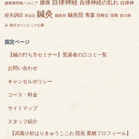
自律神経
自律神経の乱れ
腰痛
自律神
腰椎椎間板ヘルニア
鍼灸
鍼灸院
青森
経失調症
頭痛
頚椎症
鍼灸師
首の痛
英会話
み
駒沢オリンピック公園
固定ページ
【鍼の打ち方セミナー】受講者の口コミ一覧
お問い合わせ
キャンセルポリシー
コース・料金
サイトマップ
スタッフ紹介
【武蔵小杉はりきゅうここわ 院長 栗栖プロフィール】