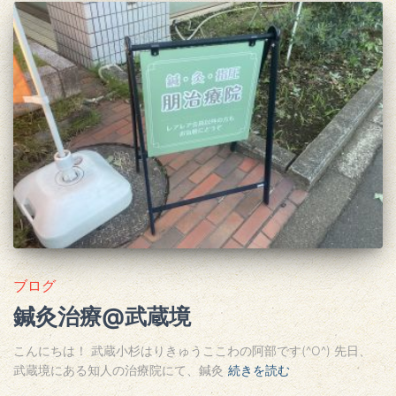
ブログ
鍼灸治療@武蔵境
こんにちは！ 武蔵小杉はりきゅうここわの阿部です(^O^) 先日、
武蔵境にある知人の治療院にて、鍼灸
続きを読む