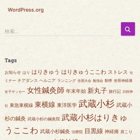
WordPress.org
検
検索…
索
:
Tags
はりきゅうここわ
はりきゅう
ストレス
お知らせ
はり
セ
チアダンス
ヘルニア
ミナー
ランニング
動悸
坐骨神経痛
全国大会
勉強会
女性鍼灸師
新丸子
年末年始
旅行記
女子サッカー
日枝神
武蔵小杉
東横線
武蔵小
東急東横線
東洋医学
社
武蔵小杉はりきゅ
杉の鍼灸
武蔵小杉の鍼灸院
うここわ
目黒線
武蔵小杉鍼灸
神経痛
肩こり
治療院