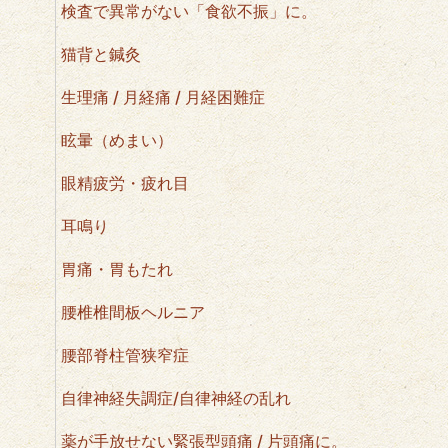
検査で異常がない「食欲不振」に。
猫背と鍼灸
生理痛 / 月経痛 / 月経困難症
眩暈（めまい）
眼精疲労・疲れ目
耳鳴り
胃痛・胃もたれ
腰椎椎間板ヘルニア
腰部脊柱管狭窄症
自律神経失調症/自律神経の乱れ
薬が手放せない緊張型頭痛 / 片頭痛に。