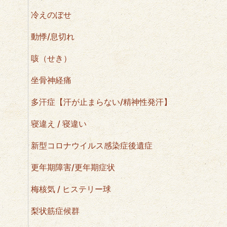
冷えのぼせ
動悸/息切れ
咳（せき）
坐骨神経痛
多汗症【汗が止まらない/精神性発汗】
寝違え / 寝違い
新型コロナウイルス感染症後遺症
更年期障害/更年期症状
梅核気 / ヒステリー球
梨状筋症候群