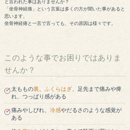
と言われた事はありませんか？
「坐骨神経痛」という言葉は多くの方が聞いた事があると
思います。
坐骨神経痛と一言で言っても、その原因は様々です。
このような事でお困りではありま
せんか？
太ももの
裏
、
ふくらはぎ
、足先まで痛みや痺
れ、つっぱり感がある
痛みやしびれ、
冷感
やだるさのような感覚が
ある