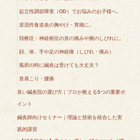
起立性調節障害（OD）でお悩みのお子様へ。
逆流性食道炎の胸やけ・胃痛に。
頚椎症・神経根症の首の痛みや腕のしびれに。
顔、体、手や足の神経痛（しびれ・痛み）
風邪の時に鍼灸は受けても大丈夫？
首肩こり・腰痛
良い鍼灸院の選び方｜プロが教える5つの重要ポ
イント
鍼灸師向けセミナー｜理論と技術を統合した実
践的講習