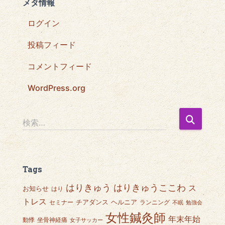
メタ情報
ログイン
投稿フィード
コメントフィード
WordPress.org
検
検索…
索
:
Tags
はりきゅうここわ
はりきゅう
ス
お知らせ
はり
トレス
チアダンス
ヘルニア
セミナー
ランニング
不眠
勉強会
女性鍼灸師
年末年始
動悸
坐骨神経痛
女子サッカー