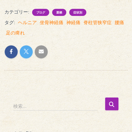
カテゴリー:
ブログ
栗栖
症状別
タグ:
ヘルニア
坐骨神経痛
神経痛
脊柱管狭窄症
腰痛
足の痺れ
検
検索…
索
: