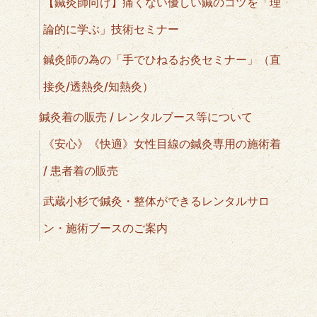
【鍼灸師向け】痛くない優しい鍼のコツを「理
論的に学ぶ」技術セミナー
鍼灸師の為の「手でひねるお灸セミナー」（直
接灸/透熱灸/知熱灸）
鍼灸着の販売 / レンタルブース等について
《安心》《快適》女性目線の鍼灸専用の施術着
/ 患者着の販売
武蔵小杉で鍼灸・整体ができるレンタルサロ
ン・施術ブースのご案内