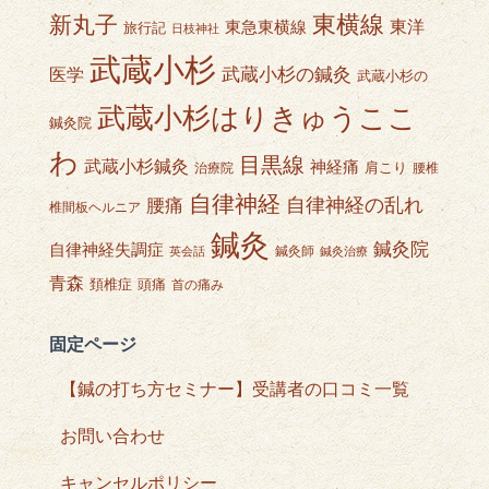
東横線
新丸子
東急東横線
東洋
旅行記
日枝神社
武蔵小杉
武蔵小杉の鍼灸
医学
武蔵小杉の
武蔵小杉はりきゅうここ
鍼灸院
わ
目黒線
武蔵小杉鍼灸
神経痛
肩こり
治療院
腰椎
自律神経
自律神経の乱れ
腰痛
椎間板ヘルニア
鍼灸
鍼灸院
自律神経失調症
鍼灸師
英会話
鍼灸治療
青森
頭痛
頚椎症
首の痛み
固定ページ
【鍼の打ち方セミナー】受講者の口コミ一覧
お問い合わせ
キャンセルポリシー