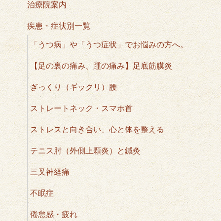
治療院案内
疾患・症状別一覧
「うつ病」や「うつ症状」でお悩みの方へ。
【足の裏の痛み、踵の痛み】足底筋膜炎
ぎっくり（ギックリ）腰
ストレートネック・スマホ首
ストレスと向き合い、心と体を整える
テニス肘（外側上顆炎）と鍼灸
三叉神経痛
不眠症
倦怠感・疲れ