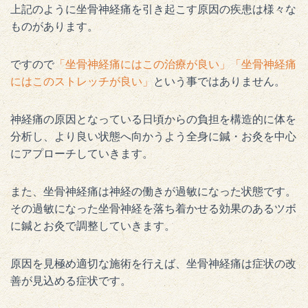
上記のように坐骨神経痛を引き起こす原因の疾患は様々な
ものがあります。
ですので
「坐骨神経痛にはこの治療が良い」「坐骨神経痛
にはこのストレッチが良い」
という事ではありません。
神経痛の原因となっている日頃からの負担を構造的に体を
分析し、より良い状態へ向かうよう全身に鍼・お灸を中心
にアプローチしていきます。
また、坐骨神経痛は神経の働きが過敏になった状態です。
その過敏になった坐骨神経を落ち着かせる効果のあるツボ
に鍼とお灸で調整していきます。
原因を見極め適切な施術を行えば、坐骨神経痛は症状の改
善が見込める症状です。