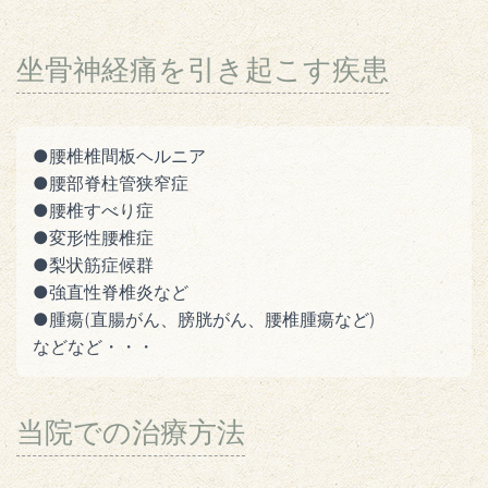
坐骨神経痛を引き起こす疾患
●腰椎椎間板ヘルニア
●腰部脊柱管狭窄症
●腰椎すべり症
●変形性腰椎症
●梨状筋症候群
●強直性脊椎炎など
●腫瘍(直腸がん、膀胱がん、腰椎腫瘍など)
などなど・・・
当院での治療方法