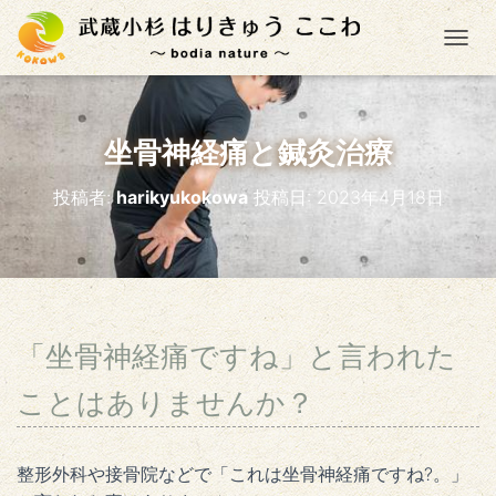
ナ
坐骨神経痛と鍼灸治療
投稿者:
harikyukokowa
投稿日:
2023年4月18日
「坐骨神経痛ですね」と言われた
ことはありませんか？
整形外科や接骨院などで「これは坐骨神経痛ですね?。」