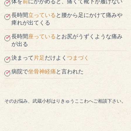
体を
前
にかがめると、痛くて靴下が履けない
長時間
立っている
と腰から足にかけて痛みや
痺れが出てくる
長時間
座っている
とお尻がうずくような痛み
が出る
決まって
片足
だけよく
つまづく
病院で
坐骨神経痛
と言われた
そのお悩み、武蔵小杉はりきゅうここわへご相談下さい。