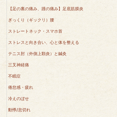
【足の裏の痛み、踵の痛み】足底筋膜炎
ぎっくり（ギックリ）腰
ストレートネック・スマホ首
ストレスと向き合い、心と体を整える
テニス肘（外側上顆炎）と鍼灸
三叉神経痛
不眠症
倦怠感・疲れ
冷えのぼせ
動悸/息切れ