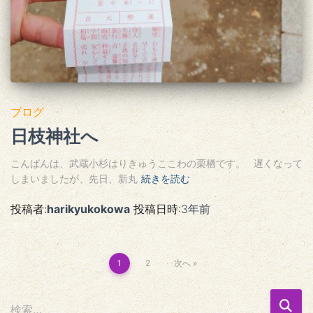
ブログ
日枝神社へ
こんばんは、武蔵小杉はりきゅうここわの栗栖です。 遅くなって
しまいましたが、先日、新丸
続きを読む
投稿者:
harikyukokowa
投稿日時:
3年
前
投
1
2
次へ
稿
検
検索…