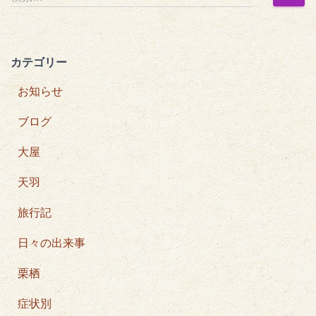
索
の
:
ペ
カテゴリー
ー
お知らせ
ジ
ブログ
送
大屋
り
天羽
旅行記
日々の出来事
栗栖
症状別