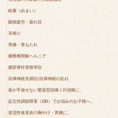
眩暈（めまい）
眼精疲労・疲れ目
耳鳴り
胃痛・胃もたれ
腰椎椎間板ヘルニア
腰部脊柱管狭窄症
自律神経失調症/自律神経の乱れ
薬が手放せない緊張型頭痛 / 片頭痛に。
起立性調節障害（OD）でお悩みのお子様へ。
逆流性食道炎の胸やけ・胃痛に。