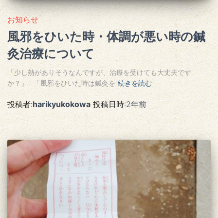
お知らせ
風邪をひいた時・体調が悪い時の鍼
灸治療について
「少し熱がありそうなんですが、治療を受けても大丈夫です
か？」 「風邪をひいた時は鍼灸を
続きを読む
投稿者:
harikyukokowa
投稿日時:
2年
前