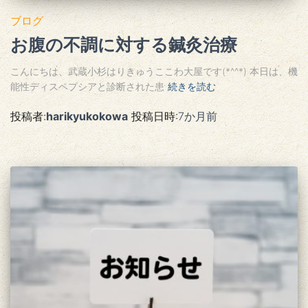
ブログ
お腹の不調に対する鍼灸治療
こんにちは、武蔵小杉はりきゅうここわ大屋です(*^^*) 本日は、機
能性ディスペプシアと診断された患
続きを読む
投稿者:
harikyukokowa
投稿日時:
7か月
前