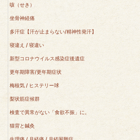
咳（せき）
坐骨神経痛
多汗症【汗が止まらない/精神性発汗】
寝違え / 寝違い
新型コロナウイルス感染症後遺症
更年期障害/更年期症状
梅核気 / ヒステリー球
梨状筋症候群
検査で異常がない「食欲不振」に。
猫背と鍼灸
生理痛 / 月経痛 / 月経困難症