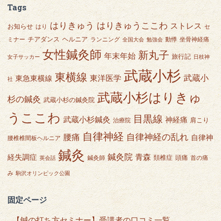
Tags
はりきゅうここわ
はりきゅう
ストレス
お知らせ
はり
セ
チアダンス
ヘルニア
ミナー
ランニング
動悸
坐骨神経痛
全国大会
勉強会
女性鍼灸師
新丸子
年末年始
旅行記
女子サッカー
日枝神
武蔵小杉
東横線
武蔵小
東急東横線
東洋医学
社
武蔵小杉はりきゅ
杉の鍼灸
武蔵小杉の鍼灸院
うここわ
目黒線
武蔵小杉鍼灸
神経痛
肩こり
治療院
自律神経
自律神経の乱れ
腰痛
自律神
腰椎椎間板ヘルニア
鍼灸
鍼灸院
青森
経失調症
頭痛
頚椎症
鍼灸師
首の痛
英会話
み
駒沢オリンピック公園
固定ページ
【鍼の打ち方セミナー】受講者の口コミ一覧