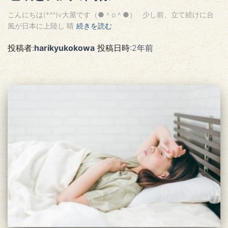
こんにちは(*^^)v大屋です（●＾o＾●） 少し前、立て続けに台
風が日本に上陸し 晴
続きを読む
投稿者:
harikyukokowa
投稿日時:
2年
前