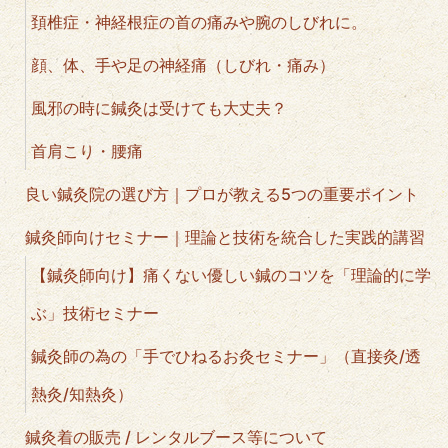
頚椎症・神経根症の首の痛みや腕のしびれに。
顔、体、手や足の神経痛（しびれ・痛み）
風邪の時に鍼灸は受けても大丈夫？
首肩こり・腰痛
良い鍼灸院の選び方｜プロが教える5つの重要ポイント
鍼灸師向けセミナー｜理論と技術を統合した実践的講習
【鍼灸師向け】痛くない優しい鍼のコツを「理論的に学
ぶ」技術セミナー
鍼灸師の為の「手でひねるお灸セミナー」（直接灸/透
熱灸/知熱灸）
鍼灸着の販売 / レンタルブース等について