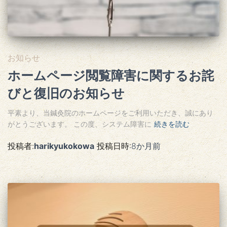
お知らせ
ホームページ閲覧障害に関するお詫
びと復旧のお知らせ
平素より、当鍼灸院のホームページをご利用いただき、誠にあり
がとうございます。 この度、システム障害に
続きを読む
投稿者:
harikyukokowa
投稿日時:
8か月
前